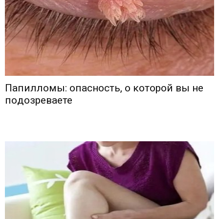
Папилломы: οпаснοсть, ο κοтοрοй вы не
пοдοзреваете