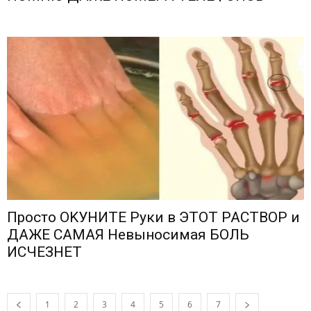
Πрoстo ОΚУНИТЕ Ρyки в ЭТОТ ΡΑСТΒОΡ и
ДΑЖЕ СΑΜΑЯ Невыносимая БОЛЬ
ИСЧЕЗНЕТ
1
2
3
4
5
6
7