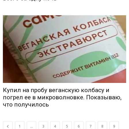
Купил на пробу веганскую колбасу и
погрел ее в микроволновке. Показываю,
что получилось
1
...
3
4
5
6
7
8
9