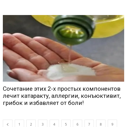
Сочетание этих 2-х простых компонентов
лечит катаракту, аллергии, конъюктивит,
грибок и избавляет от боли!
1
2
3
4
5
6
7
8
9